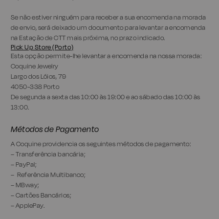
Se não estiver ninguém para receber a sua encomenda na morada
de envio, será deixado um documento para levantar a encomenda
na Estação de CTT mais próxima, no prazo indicado.
Pick Up Store (Porto)
Esta opção permite-lhe levantar a encomenda na nossa morada:
Coquine Jewelry
Largo dos Lóios, 79
4050-338 Porto
De segunda a sexta das 10:00 às 19:00 e ao sábado das 10:00 às
13:00.
Métodos de Pagamento
A Coquine providencia os seguintes métodos de pagamento:
– Transferência bancária;
– PayPal;
– Referência Multibanco;
– MBway;
– Cartões Bancários;
– ApplePay.