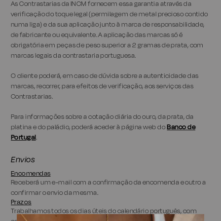
As Contrastarias da INCM fornecem essa garantia através da
verificação do toque legal (permilagem de metal precioso contido
numa liga) e da sua aplicação junto à marca de responsabilidade,
de fabricante ou equivalente. A aplicação das marcas só é
obrigatória em peças de peso superior a 2 gramas de prata, com
marcas legais da contrastaria portuguesa.
O cliente poderá, em caso de dúvida sobre a autenticidade das
marcas, recorrer, para efeitos de verificação, aos serviços das
Contrastarias.
Para informações sobre a cotação diária do ouro, da prata, da
platina e do paládio, poderá aceder à página web do
Banco de
Portugal
.
Envios
Encomendas
Receberá um e-mail com a confirmação da encomenda e outro a
confirmar o envio da mesma.
Prazos
Trabalhamos todos os dias úteis do calendário português, com