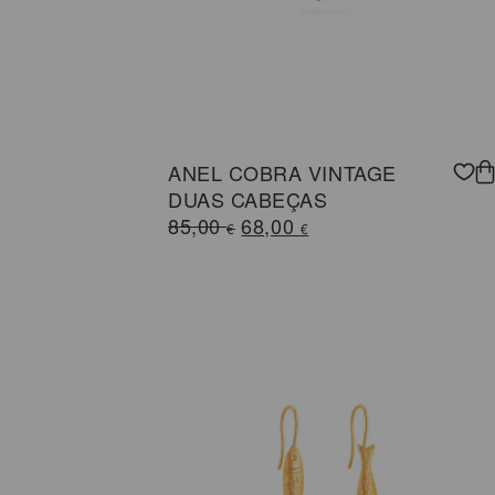
ANEL COBRA VINTAGE
DUAS CABEÇAS
O
O
85,00
68,00
€
€
preço
preço
original
atual
era:
é:
85,00 €.
68,00 €.