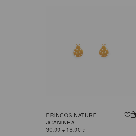
era:
é:
50,00 €.
30,00 €.
BRINCOS NATURE
JOANINHA
O
O
30,00
18,00
€
€