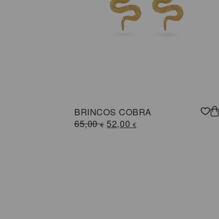
BRINCOS COBRA
O
O
65,00
52,00
€
€
preço
preço
original
atual
era:
é:
65,00 €.
52,00 €.