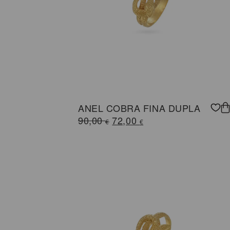
ANEL COBRA FINA DUPLA
O
O
90,00
72,00
€
€
preço
preço
original
atual
era:
é:
90,00 €.
72,00 €.