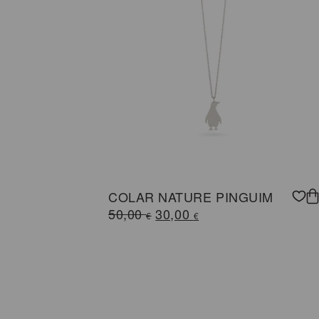
COLAR NATURE PINGUIM
O
O
50,00
30,00
€
€
preço
preço
original
atual
era:
é:
50,00 €.
30,00 €.