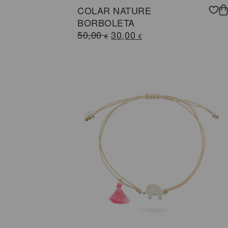
COLAR NATURE
BORBOLETA
O
O
50,00
30,00
€
€
preço
preço
original
atual
era:
é:
50,00 €.
30,00 €.