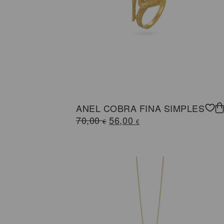
ANEL COBRA FINA SIMPLES
O
O
70,00
56,00
€
€
preço
preço
original
atual
era:
é:
70,00 €.
56,00 €.