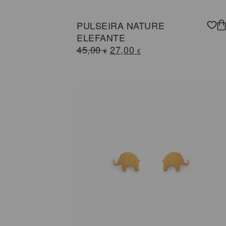
PULSEIRA NATURE
ELEFANTE
O
O
45,00
27,00
€
€
preço
preço
original
atual
era:
é:
45,00 €.
27,00 €.