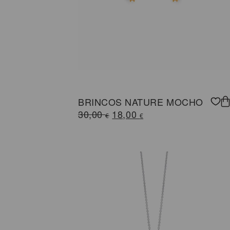
BRINCOS NATURE MOCHO
O
O
30,00
18,00
€
€
preço
preço
original
atual
era:
é:
30,00 €.
18,00 €.