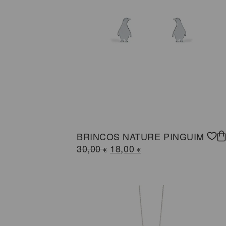
BRINCOS NATURE PINGUIM
O
O
30,00
18,00
€
€
preço
preço
original
atual
era:
é:
30,00 €.
18,00 €.