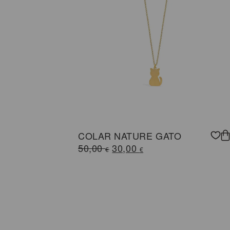
COLAR NATURE GATO
O
O
50,00
30,00
€
€
preço
preço
original
atual
era:
é:
50,00 €.
30,00 €.