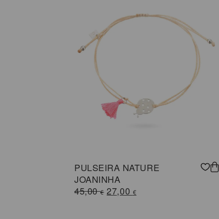
50,00 €.
40,00 €.
PULSEIRA NATURE
JOANINHA
O
O
45,00
27,00
€
€
preço
preço
original
atual