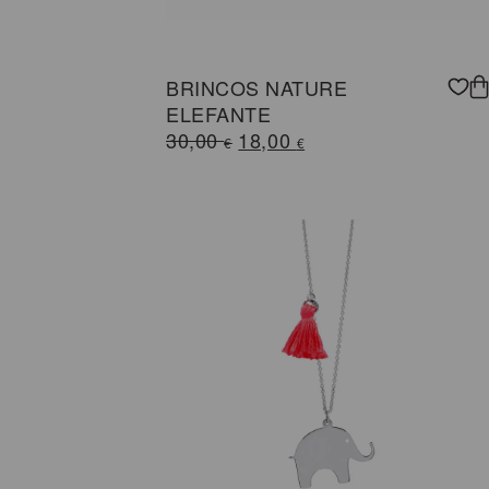
BRINCOS NATURE
ELEFANTE
O
O
30,00
18,00
€
€
preço
preço
original
atual
era:
é:
30,00 €.
18,00 €.