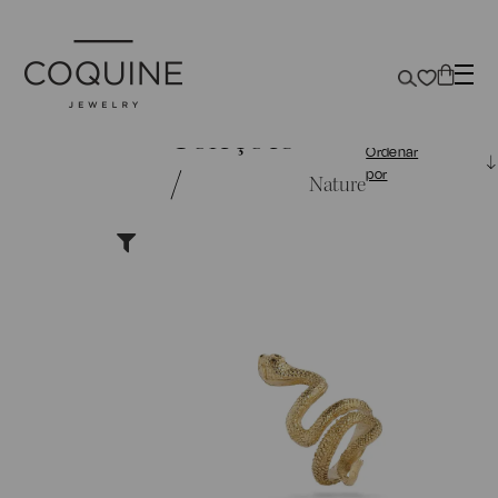
Coleções
Ordenar
/
por
Nature