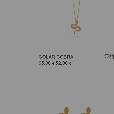
COLAR COBRA
O
O
65,00
52,00
€
€
preço
preço
original
atual
era:
é:
65,00 €.
52,00 €.