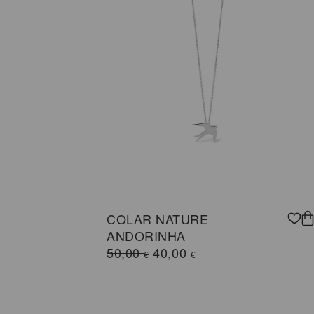
COLAR NATURE
ANDORINHA
O
O
50,00
40,00
€
€
preço
preço
original
atual
era:
é: