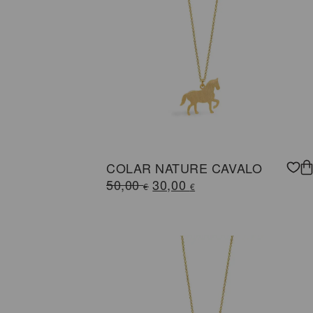
COLAR NATURE CAVALO
O
O
50,00
30,00
€
€
preço
preço
original
atual
era:
é:
50,00 €.
30,00 €.