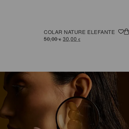
COLAR NATURE ELEFANTE
O
O
50,00
30,00
€
€
preço
preço
original
atual
era:
é:
50,00 €.
30,00 €.