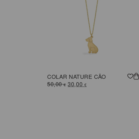
COLAR NATURE CÃO
O
O
50,00
30,00
€
€
preço
preço
original
atual
era:
é:
50,00 €.
30,00 €.