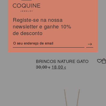
Registe-se na nossa
newsletter e ganhe 10%
de desconto
BRINCOS NATURE GATO
O
O
30,00
18,00
€
€
preço
preço
original
atual
era:
é:
30,00 €.
18,00 €.