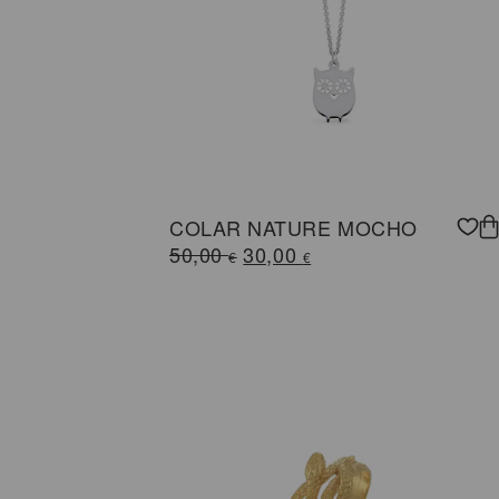
COLAR NATURE MOCHO
O
O
50,00
30,00
€
€
preço
preço
original
atual
era:
é:
50,00 €.
30,00 €.