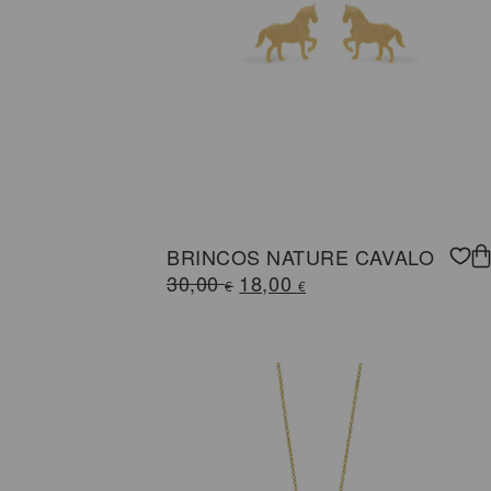
BRINCOS NATURE CAVALO
O
O
30,00
18,00
€
€
preço
preço
original
atual
era:
é:
30,00 €.
18,00 €.