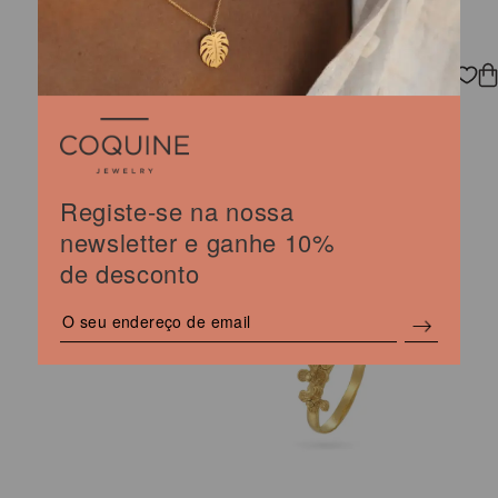
BRINCOS BOHO DUAS
FLORES
O
O
195,00
156,00
€
€
preço
preço
original
atual
Registe-se na nossa
era:
é:
195,00 €.
156,00 €.
newsletter e ganhe 10%
de desconto