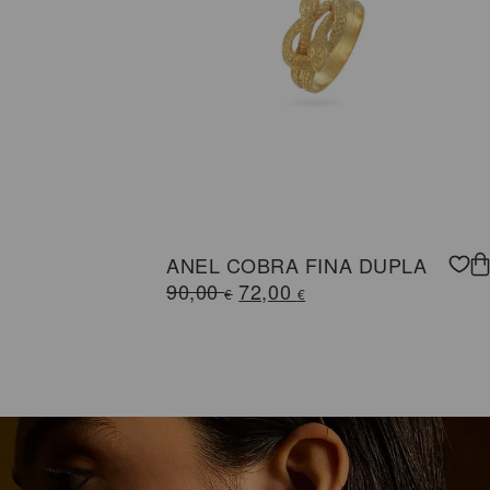
ANEL COBRA FINA DUPLA
O
O
90,00
72,00
€
€
preço
preço
original
atual
era:
é:
90,00 €.
72,00 €.