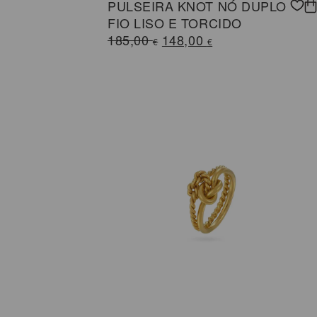
PULSEIRA KNOT NÓ DUPLO
FIO LISO E TORCIDO
O
O
185,00
148,00
€
€
preço
preço
original
atual
era:
é:
185,00 €.
148,00 €.