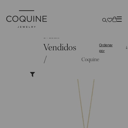
Mais
Vendidos
Ordenar
por
/
Coquine