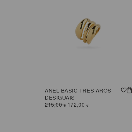
ANEL BASIC TRÊS AROS
DESIGUAIS
O
O
215,00
172,00
€
€
preço
preço
original
atual
era:
é: