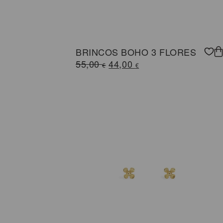
BRINCOS BOHO 3 FLORES
O
O
55,00
44,00
€
€
preço
preço
original
atual
era:
é:
55,00 €.
44,00 €.