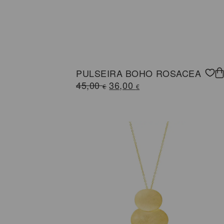
PULSEIRA BOHO ROSACEA
O
O
45,00
36,00
€
€
preço
preço
original
atual
era:
é:
45,00 €.
36,00 €.