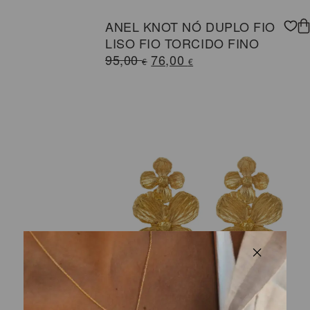
ANEL KNOT NÓ DUPLO FIO
LISO FIO TORCIDO FINO
O
O
95,00
76,00
€
€
preço
preço
original
atual
era:
é:
95,00 €.
76,00 €.