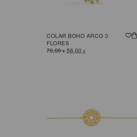
COLAR BOHO ARCO 3
FLORES
O
O
70,00
56,00
€
€
preço
preço
original
atual
era:
é:
70,00 €.
56,00 €.