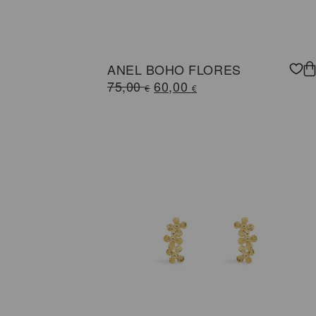
ANEL BOHO FLORES
O
O
75,00
60,00
€
€
preço
preço
original
atual
era:
é:
75,00 €.
60,00 €.