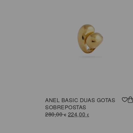
215,00 €.
172,00 €.
ANEL BASIC DUAS GOTAS
SOBREPOSTAS
O
O
280,00
224,00
€
€
preço
preço
original
atual