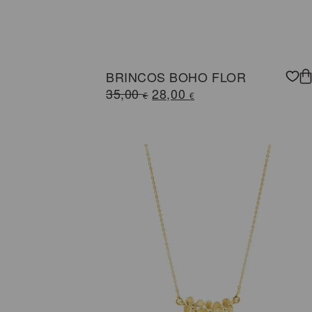
BRINCOS BOHO FLOR
O
O
35,00
28,00
€
€
preço
preço
original
atual
era:
é:
35,00 €.
28,00 €.