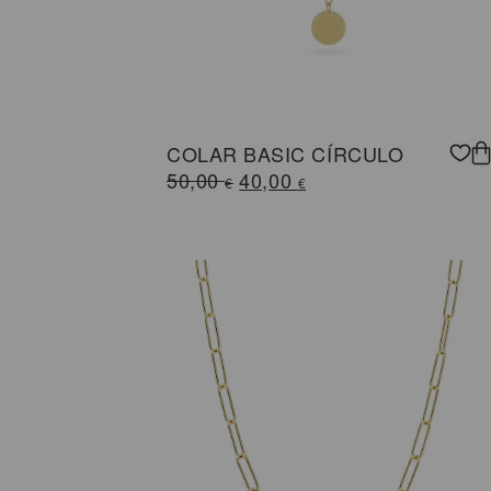
COLAR BASIC CÍRCULO
O
O
50,00
40,00
€
€
preço
preço
original
atual
era:
é:
50,00 €.
40,00 €.