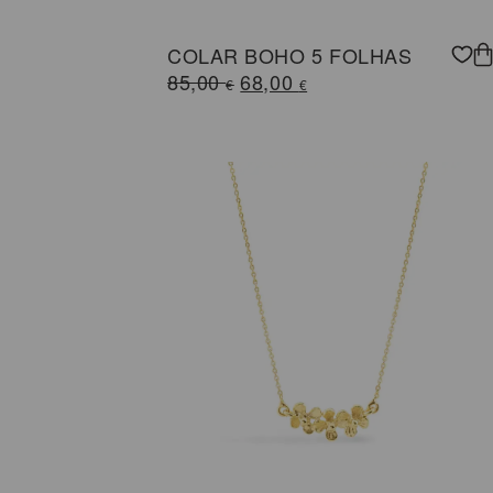
COLAR BOHO 5 FOLHAS
O
O
85,00
68,00
€
€
preço
preço
original
atual
era:
é:
85,00 €.
68,00 €.