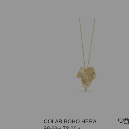
COLAR BOHO HERA
O
O
90,00
72,00
€
€