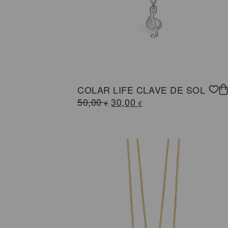
COLAR LIFE CLAVE DE SOL
O
O
50,00
30,00
€
€
preço
preço
original
atual
era:
é:
50,00 €.
30,00 €.