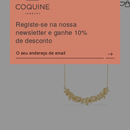
COLAR BASIC ARCO
O
O
50,00
40,00
€
€
preço
preço
Registe-se na nossa
original
atual
newsletter e ganhe 10%
era:
é:
50,00 €.
40,00 €.
de desconto