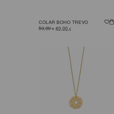
COLAR BOHO TREVO
O
O
50,00
40,00
€
€
preço
preço
original
atual
era:
é:
50,00 €.
40,00 €.