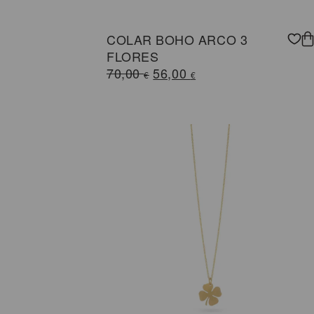
COLAR BOHO ARCO 3
FLORES
O
O
70,00
56,00
€
€
preço
preço
original
atual
era:
é:
70,00 €.
56,00 €.