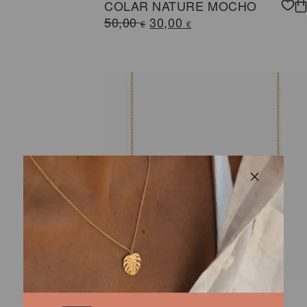
COLAR NATURE MOCHO
O
O
50,00
30,00
€
€
preço
preço
original
atual
era:
é:
50,00 €.
30,00 €.