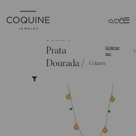
Prata /
Prata
Ordenar
por
Dourada /
Colares