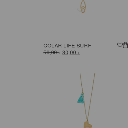
COLAR LIFE SURF
O
O
50,00
30,00
€
€
preço
preço
original
atual
era:
é:
50,00 €.
30,00 €.