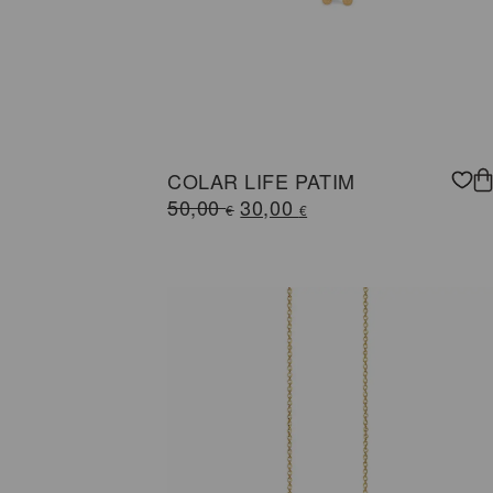
COLAR LIFE PATIM
O
O
50,00
30,00
€
€
preço
preço
original
atual
era:
é:
50,00 €.
30,00 €.