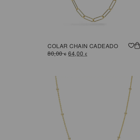
COLAR CHAIN CADEADO
O
O
80,00
64,00
€
€
preço
preço
original
atual
era:
é:
80,00 €.
64,00 €.