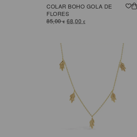
COLAR BOHO GOLA DE
FLORES
O
O
85,00
68,00
€
€
preço
preço
original
atual
era:
é:
85,00 €.
68,00 €.