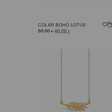
COLAR BOHO LOTUS
O
O
50,00
40,00
€
€
preço
preço
original
atual
era:
é:
50,00 €.
40,00 €.