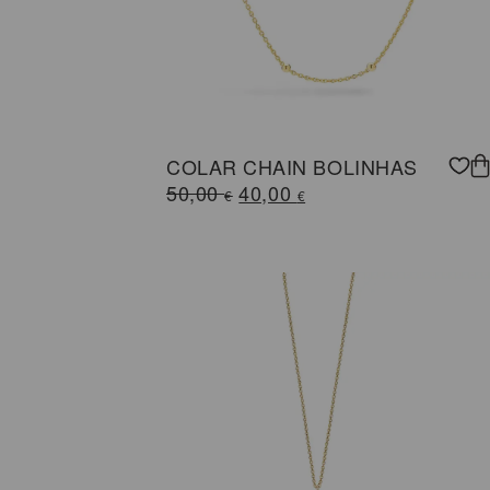
COLAR CHAIN BOLINHAS
O
O
50,00
40,00
€
€
preço
preço
original
atual
era:
é:
50,00 €.
40,00 €.