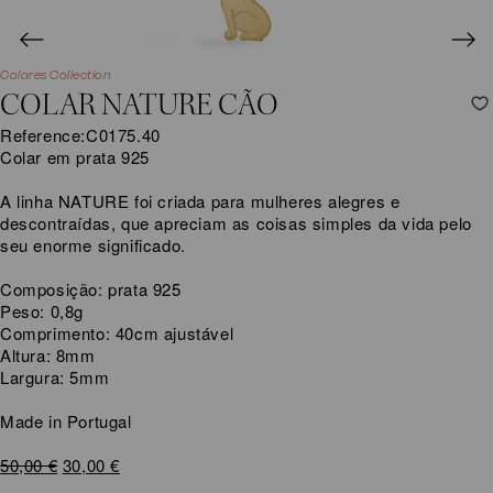
Colares Collection
COLAR NATURE CÃO
Reference:
C0175.40
Colar em prata 925
A linha NATURE foi criada para mulheres alegres e
descontraídas, que apreciam as coisas simples da vida pelo
seu enorme significado.
Composição: prata 925
Peso: 0,8g
Comprimento: 40cm ajustável
Altura: 8mm
Largura: 5mm
Made in Portugal
O
O
50,00
€
30,00
€
preço
preço