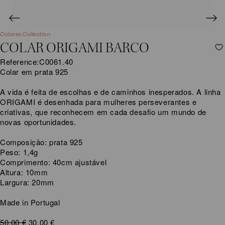
Colares Collection
COLAR ORIGAMI BARCO
Reference:
C0061.40
Colar em prata 925
A vida é feita de escolhas e de caminhos inesperados. A linha
ORIGAMI é desenhada para mulheres perseverantes e
criativas, que reconhecem em cada desafio um mundo de
novas oportunidades.
Composição: prata 925
Peso: 1,4g
Comprimento: 40cm ajustável
Altura: 10mm
Largura: 20mm
Made in Portugal
O
O
50,00
€
30,00
€