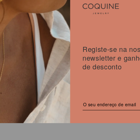
AILARINA
Registe-se na no
€
O
newsletter e gan
preço
atual
de desconto
uct
é:
27,00 €.
iple
nts.
ons
sen
uct