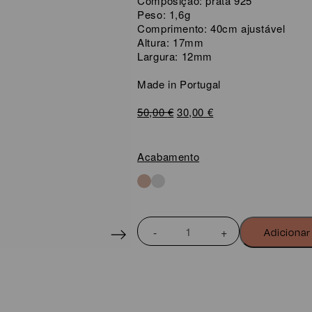
Composição: prata 925
Peso: 1,6g
Comprimento: 40cm ajustável
Altura: 17mm
Largura: 12mm
Made in Portugal
O
O
50,00
€
30,00
€
preço
preço
original
atual
era:
é:
Acabamento
50,00 €.
30,00 €.
Quantidade
Adicionar
de
COLAR
LIFE
BAILARINA