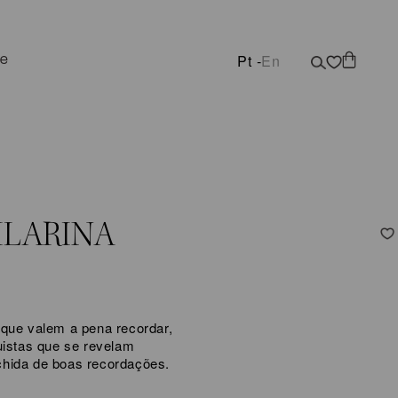
ne
Pt -
En
ILARINA
 que valem a pena recordar,
uistas que se revelam
chida de boas recordações.