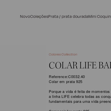
Novo
Coleções
Prata / prata dourada
Mini Coqui
Colares Collection
COLAR LIFE BA
Reference:
C0032.40
Colar em prata 925
Porque a vida é feita de momentos
a linha LIFE celebra todas as conq
fundamentais para uma vida preen