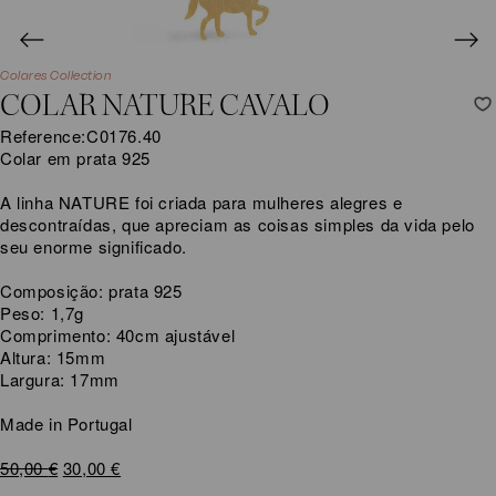
Colares Collection
COLAR NATURE CAVALO
Reference:
C0176.40
Colar em prata 925
A linha NATURE foi criada para mulheres alegres e
descontraídas, que apreciam as coisas simples da vida pelo
seu enorme significado.
Composição: prata 925
Peso: 1,7g
Comprimento: 40cm ajustável
Altura: 15mm
Largura: 17mm
Made in Portugal
O
O
50,00
€
30,00
€
preço
preço