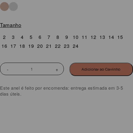
Tamanho
2
3
4
5
6
7
8
9
10
11
12
13
14
15
16
17
18
19
20
21
22
23
24
Quantidade
Adicionar ao Carrinho
de
ANEL
COBRA
Este anel é feito por encomenda: entrega estimada em 3-5
FINA
dias úteis.
DUPLA