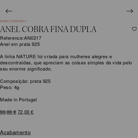
Anéis Collection
ANEL COBRA FINA DUPLA
Reference:
AN0217
Anel em prata 925
A linha NATURE foi criada para mulheres alegres e
descontraídas, que apreciam as coisas simples da vida pelo
seu enorme significado.
Composição: prata 925
Peso: 4g
Made in Portugal
O
O
90,00
€
72,00
€
preço
preço
original
atual
era:
é:
Acabamento
90,00 €.
72,00 €.