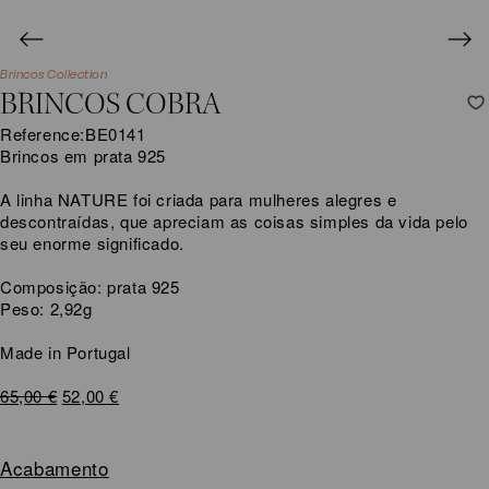
Brincos Collection
BRINCOS COBRA
Reference:
BE0141
Brincos em prata 925
A linha NATURE foi criada para mulheres alegres e
descontraídas, que apreciam as coisas simples da vida pelo
seu enorme significado.
Composição: prata 925
Peso: 2,92g
Made in Portugal
O
O
65,00
€
52,00
€
preço
preço
original
atual
era:
é:
Acabamento
65,00 €.
52,00 €.