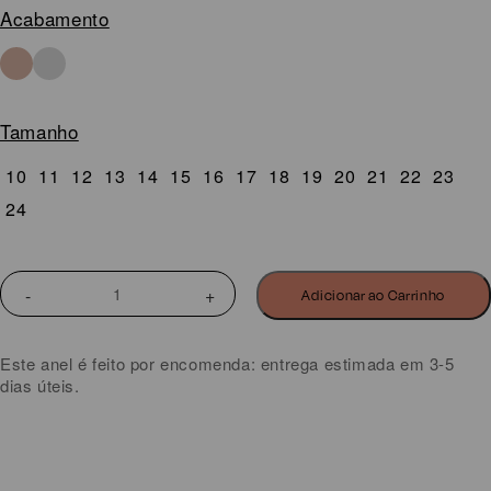
Acabamento
Tamanho
10
11
12
13
14
15
16
17
18
19
20
21
22
23
24
Quantidade
Adicionar ao Carrinho
de
ANEL
BOHO
Este anel é feito por encomenda: entrega estimada em 3-5
DUAS
dias úteis.
FLORES
SOBREPOSTAS
ABERTO