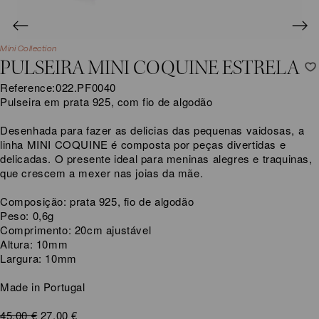
Mini Collection
PULSEIRA MINI COQUINE ESTRELA
Reference:
022.PF0040
Pulseira em prata 925, com fio de algodão
Desenhada para fazer as delicias das pequenas vaidosas, a
linha MINI COQUINE é composta por peças divertidas e
delicadas. O presente ideal para meninas alegres e traquinas,
que crescem a mexer nas joias da mãe.
Composição: prata 925, fio de algodão
Peso: 0,6g
Comprimento: 20cm ajustável
Altura: 10mm
Largura: 10mm
Made in Portugal
O
O
45,00
€
27,00
€